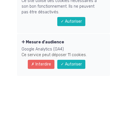
Ce site utilise des cookies nécessaires à
Derniers articles
son bon fonctionnement. Ils ne peuvent
pas être désactivés.
Autoriser
Mesure d'audience
Google Analytics (GA4)
Ce service peut déposer 11 cookies.
Interdire
Autoriser
Catégories
Tous les articles
Coaching
(1)
Déroulé d'une consultation
(1)
Emotions
(1)
Soins chamaniques
(4)
Sylvothérapie
(2)
Chamanisme, parcours initiatique...