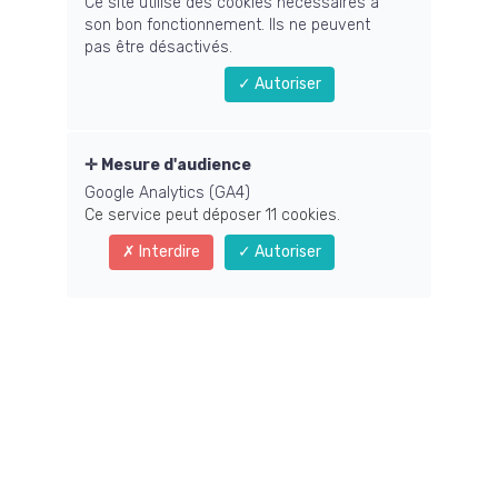
Ce site utilise des cookies nécessaires à
son bon fonctionnement. Ils ne peuvent
pas être désactivés.
Autoriser
Mesure d'audience
Soin chamanique : pour qui, quoi,
Google Analytics (GA4)
comment
Ce service peut déposer 11 cookies.
Interdire
Autoriser
Tu savoir en quoi consiste un soin chamanique avec moi ?
Je t'explique tout dans cette petite vidéo !
Lire la suite