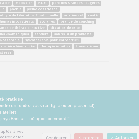
ladie
médiation
P.L.E.
parc des Grandes Fougères
eur
phobie
pleine conscience
atique de Libération Emotionnelle
relationnel
santé
hémas inconscients
scolaires
séance de coaching
ance de thérapie intuitive
situation de crise
ins chamaniques
sorcière
source d'un problème
lvothérapie
sylvothérapie pour entreprises
 sorcière bien aimée
thérapie intuitive
traumatisme
istesse
té pratique :
endre un rendez-vous (en ligne ou en présentiel)
 ateliers
 pays Basque : où, quoi, comment ?
daptés à vos
métrer et les
Configurer
Interdire
Autoriser