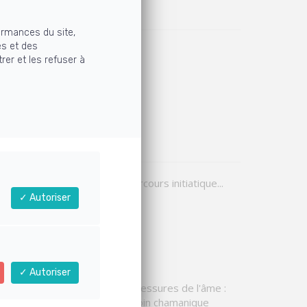
ormances du site,
és et des
atégories
rer et les refuser à
us les articles
aching
(1)
roulé d'une consultation
(1)
otions
(1)
ins chamaniques
(4)
lvothérapie
(2)
Chamanisme, parcours initiatique...
Autoriser
La sylvothérapie
Autoriser
Les émotions, blessures de l'âme :
guérir avec un soin chamanique