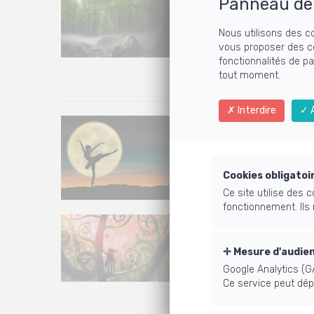
Panneau de 
"Promenons-nous dans les bo
Nous utilisons des c
refait le refrain ensemble, 
vous proposer des c
sylvothérapie est excellent
fonctionnalités de p
Reconnexion à soi et à la 
tout moment.
Lire la suite
Interdire
A
Gestion des ém
Ce sont tes émotions qui te 
Lire la suite
Cookies obligatoi
Ce site utilise des
fonctionnement. Ils
En bref, le coac
C'est quoi le coaching ? 
Mesure d'audie
Méthode portée sur l'actio
Google Analytics (G
tout en réalisant de belles 
Ce service peut dép
article !
Lire la suite