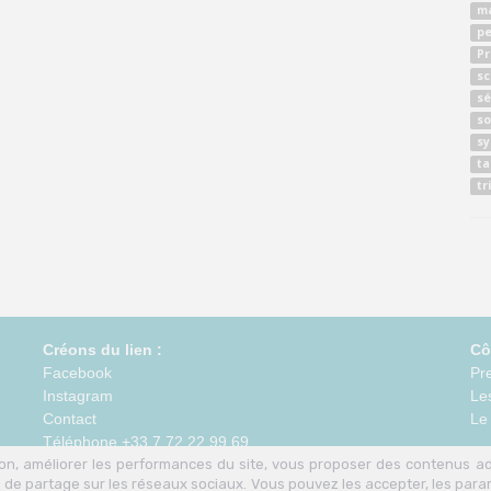
ma
p
Pr
sc
sé
so
sy
ta
tr
Créons du lien :
Cô
Facebook
Pr
Instagram
Les
Contact
Le
Téléphone +33 7 72 22 99 69
tion, améliorer les performances du site, vous proposer des contenus a
 de partage sur les réseaux sociaux. Vous pouvez les accepter, les para