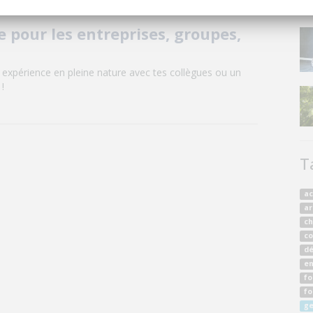
e pour les entreprises, groupes,
 expérience en pleine nature avec tes collègues ou un
!
T
ac
ar
c
co
dé
en
fo
fo
ge