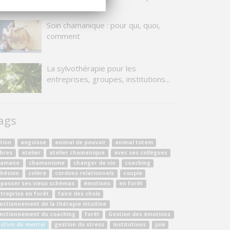
Soin chamanique : pour qui, quoi,
comment
La sylvothérapie pour les
entreprises, groupes, institutions...
ags
tion
angoisse
animal de pouvoir
animal totem
bres
atelier
atelier chamanique
avec ses collègues
hamane
chamanisme
changer de vie
coaching
hésion
colère
cordons relationnels
couple
passer ses vieux schémas
émotions
en forêt
treprise en forêt
faire des choix
nctionnement de la thérapie intuitive
nctionnement du coaching
forêt
Gestion des émotions
stion du mental
gestion du stress
institutions
joie